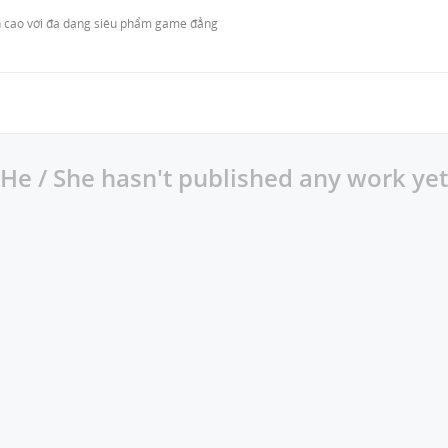
ỉnh cao với đa dạng siêu phẩm game đẳng 
He / She hasn't published any work yet