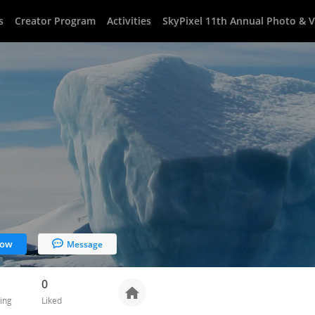
s
Creator Program
Activities
SkyPixel 11th Annual Photo & 
low
Message
0
ing
Liked