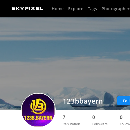
Home
Explore
Tags
Photographer
123bbayern
Fol
7
0
0
Reputation
Followers
Follow