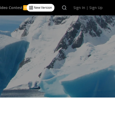
Video Contest
Sign In | Sign Up
New Version