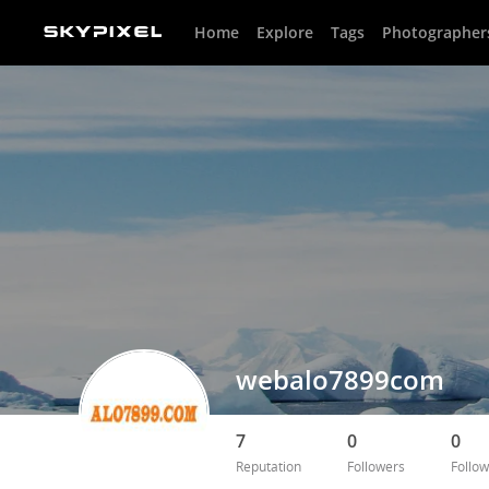
Home
Explore
Tags
Photographer
webalo7899com
7
0
0
Reputation
Followers
Follow