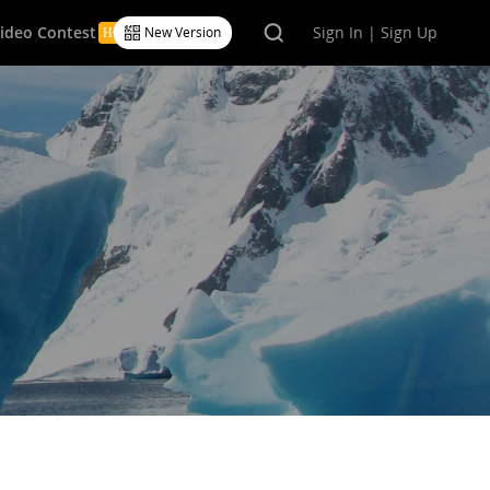
Video Contest
Sign In | Sign Up
New Version