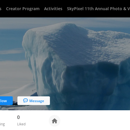
s
Creator Program
Activities
SkyPixel 11th Annual Photo & 
llow
Message
0
ing
Liked