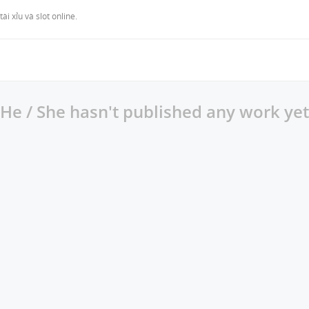
i xỉu và slot online.
He / She hasn't published any work yet