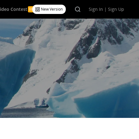
Video Contest
Sign In | Sign Up
New Version