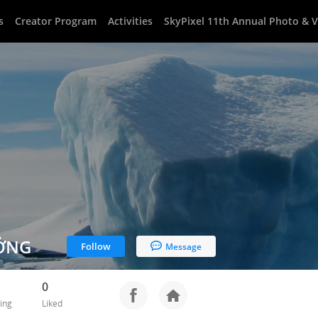
s
Creator Program
Activities
SkyPixel 11th Annual Photo & 
ƯỞNG
Follow
Message
0
ing
Liked