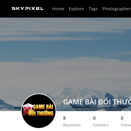
Home
Explore
Tags
Photographer
GAME BÀI ĐỔI TH
8
0
0
Reputation
Followers
Follow