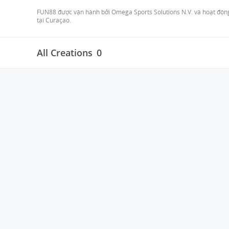
FUN88 được vận hành bởi Omega Sports Solutions N.V. và hoạt động
tại Curaçao. 
All Creations
0