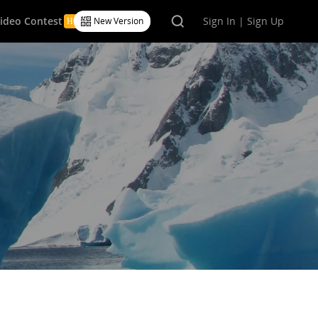
Video Contest
Sign In | Sign Up
New Version