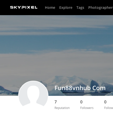
Home
Explore
Tags
Photographer
Fun88vnhub Com
7
0
0
Reputation
Followers
Follow