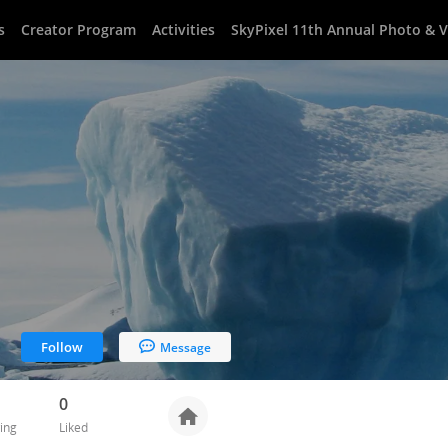
s
Creator Program
Activities
SkyPixel 11th Annual Photo & 
Follow
Message
0
ing
Liked