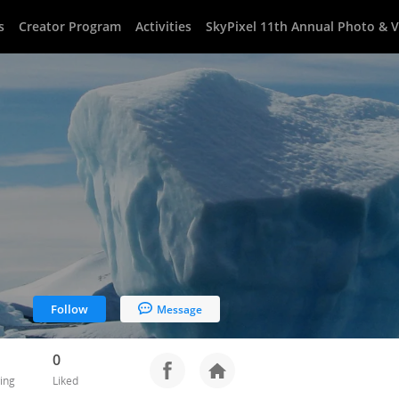
s
Creator Program
Activities
SkyPixel 11th Annual Photo & 
Follow
Message
0
ing
Liked