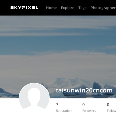
Home
Explore
Tags
Photographer
taisunwin20cncom
7
0
0
Reputation
Followers
Follow