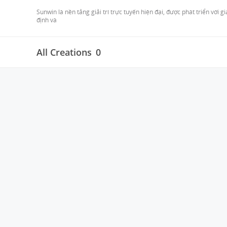
Sunwin là nền tảng giải trí trực tuyến hiện đại, được phát triển với gi
định và 
All Creations
0