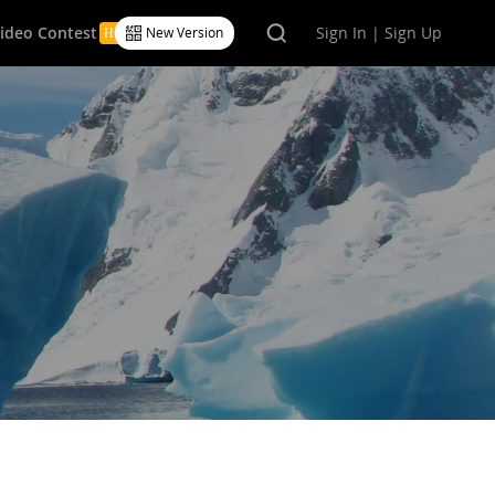
Video Contest
Sign In | Sign Up
New Version