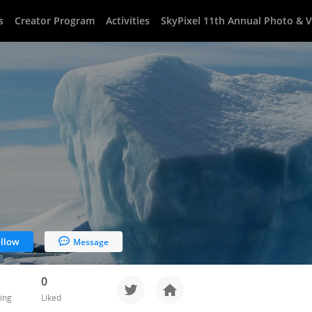
s
Creator Program
Activities
SkyPixel 11th Annual Photo & 
llow
Message
0
ing
Liked