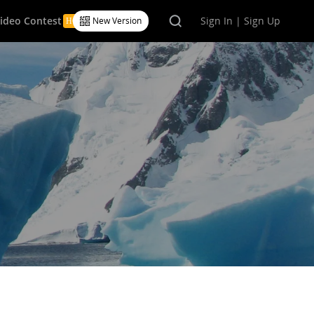
Video Contest
Sign In | Sign Up
New Version