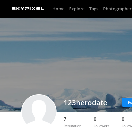
Home
Explore
Tags
Photographer
123herodate
Fo
7
0
0
Reputation
Followers
Follow