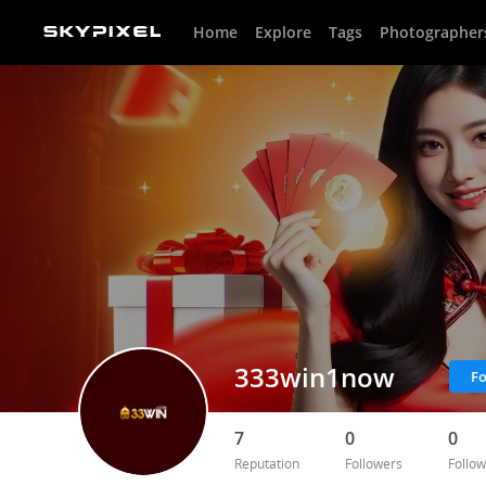
Home
Explore
Tags
Photographer
333win1now
Fo
7
0
0
Reputation
Followers
Follow