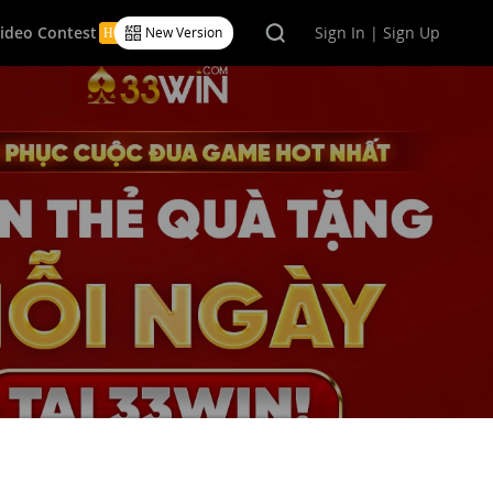
Video Contest
Sign In | Sign Up
New Version