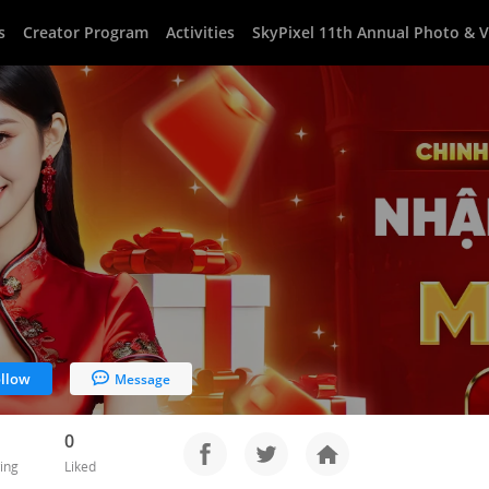
s
Creator Program
Activities
SkyPixel 11th Annual Photo & 
llow
Message
0
ing
Liked